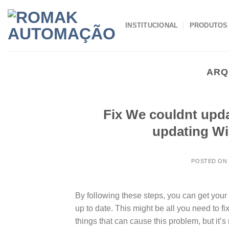
Skip
to
INSTITUCIONAL
PRODUTOS
content
ARQ
Fix We couldnt upda
updating Wi
POSTED O
By following these steps, you can get yo
up to date. This might be all you need to f
things that can cause this problem, but it’s