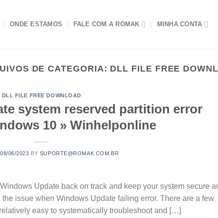
ONDE ESTAMOS
FALE COM A ROMAK
MINHA CONTA
UIVOS DE CATEGORIA:
DLL FILE FREE DOWN
DLL FILE FREE DOWNLOAD
te system reserved partition error
ndows 10 » Winhelponline
N
08/06/2023
BY
SUPORTE@ROMAK.COM.BR
ur Windows Update back on track and keep your system secure a
ix the issue when Windows Update failing error. There are a few
 relatively easy to systematically troubleshoot and […]