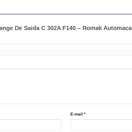
“Flange De Saida C 302A F140 – Romak Automac
E-mail
*