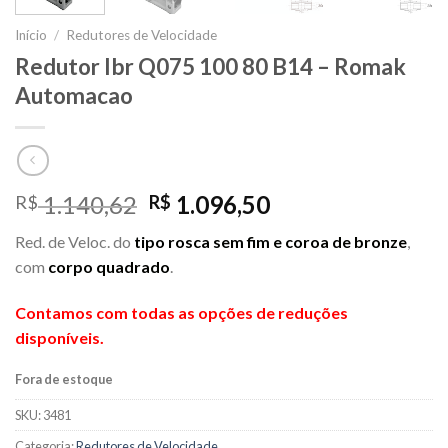
Início
/
Redutores de Velocidade
Redutor Ibr Q075 100 80 B14 – Romak
Automacao
O
O
1.140,62
1.096,50
R$
R$
preço
preço
Red. de Veloc. do
tipo rosca sem fim e coroa de bronze
,
original
atual
com
corpo quadrado
.
era:
é:
R$ 1.140,62.
R$ 1.096,50.
Contamos com todas as opções de reduções
disponíveis.
Fora de estoque
SKU:
3481
Categoria:
Redutores de Velocidade