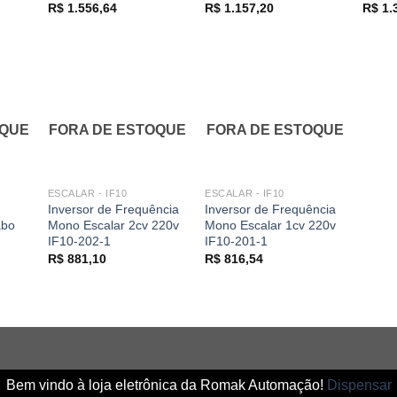
R$
1.556,64
R$
1.157,20
R$
1.
OQUE
FORA DE ESTOQUE
FORA DE ESTOQUE
ESCALAR - IF10
ESCALAR - IF10
Inversor de Frequência
Inversor de Frequência
abo
Mono Escalar 2cv 220v
Mono Escalar 1cv 220v
IF10-202-1
IF10-201-1
R$
881,10
R$
816,54
Bem vindo à loja eletrônica da Romak Automação!
Dispensar