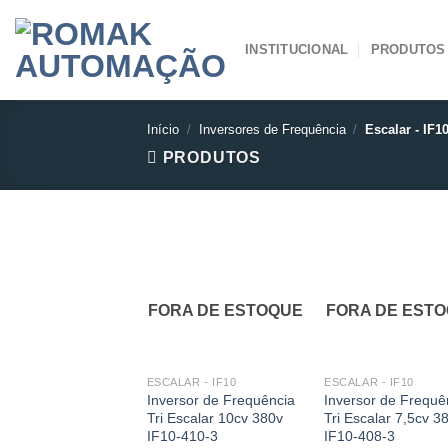
Skip
to
INSTITUCIONAL
PRODUTOS
content
Início
/
Inversores de Frequência
/
Escalar - IF1
PRODUTOS
FORA DE ESTOQUE
FORA DE EST
ESCALAR - IF10
ESCALAR - IF10
Inversor de Frequência
Inversor de Frequê
Tri Escalar 10cv 380v
Tri Escalar 7,5cv 3
IF10-410-3
IF10-408-3