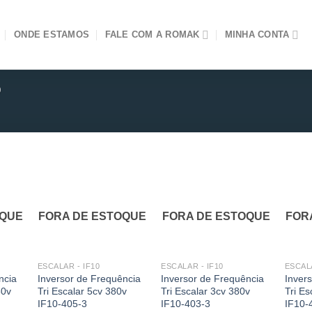
ONDE ESTAMOS
FALE COM A ROMAK
MINHA CONTA
0
OQUE
FORA DE ESTOQUE
FORA DE ESTOQUE
FOR
ESCALAR - IF10
ESCALAR - IF10
ESCALA
ncia
Inversor de Frequência
Inversor de Frequência
Inver
80v
Tri Escalar 5cv 380v
Tri Escalar 3cv 380v
Tri Es
IF10-405-3
IF10-403-3
IF10-