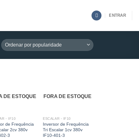
ENTRAR
A DE ESTOQUE
FORA DE ESTOQUE
R - IF10
ESCALAR - IF10
sor de Frequência
Inversor de Frequência
calar 2cv 380v
Tri Escalar 1cv 380v
402-3
IF10-401-3