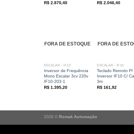
R$
2.870,40
R$
2.046,40
FORA DE ESTOQUE
FORA DE EST
ESCALAR - IF10
ESCALAR - IF10
Inversor de Frequência
Teclado Remoto P/
Mono Escalar 3cv 220v
Inversor IF10 C/ C
IF10-203-1
3m
R$
1.395,20
R$
161,92
2026 ©
Romak Automação