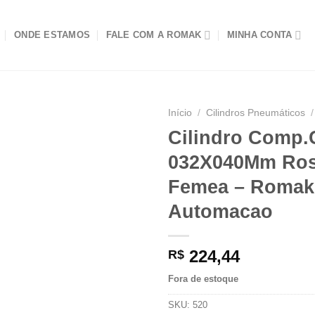
ONDE ESTAMOS
FALE COM A ROMAK
MINHA CONTA
Início
/
Cilindros Pneumáticos
/
Cilindro Comp
032X040Mm Ro
Femea – Romak
Automacao
224,44
R$
Fora de estoque
SKU:
520