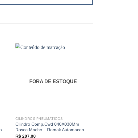
FORA DE ESTOQUE
FORA DE 
CILINDROS PNEUMÁTICOS
CILINDROS PNEUMÁT
Cilindro Comp.Cwd 040X030Mm
Cilindro Comp.Cwc
o
Rosca Macho – Romak Automacao
Rosca Macho – Rom
R$
297,00
R$
352,88