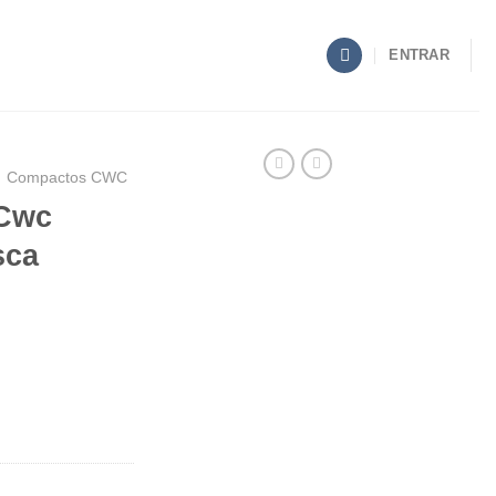
ENTRAR
Compactos CWC
.Cwc
sca