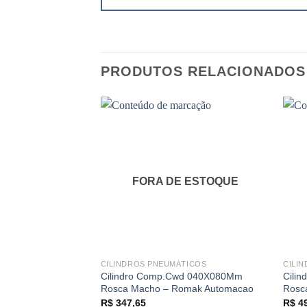
PRODUTOS RELACIONADOS
FORA DE ESTOQUE
CILINDROS PNEUMÁTICOS
CILI
Cilindro Comp.Cwd 040X080Mm
Cili
Rosca Macho – Romak Automacao
Rosc
R$
347,65
R$
49