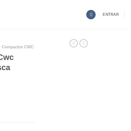
ENTRAR
Compactos CWC
.Cwc
sca