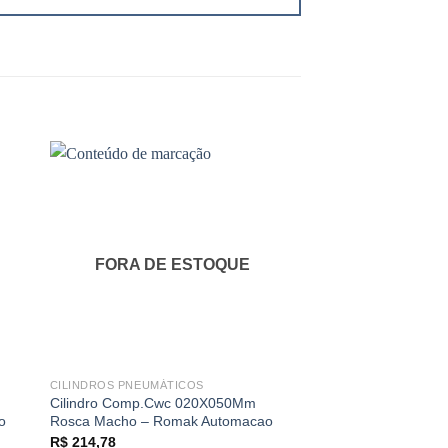
FORA DE ESTOQUE
FORA DE 
CILINDROS PNEUMÁTICOS
CILINDROS PNEUMÁT
Cilindro Comp.Cwc 020X050Mm
Cilindro Comp.Cwc
o
Rosca Macho – Romak Automacao
Rosca Femea – Rom
R$
214,78
R$
305,66