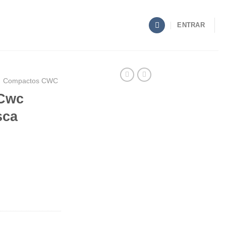
ENTRAR
Compactos CWC
.Cwc
sca