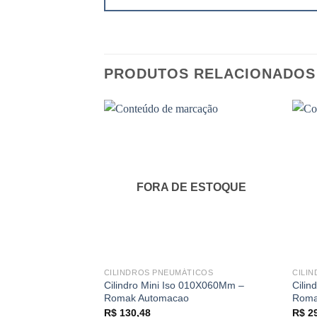
PRODUTOS RELACIONADOS
FORA DE ESTOQUE
CILINDROS PNEUMÁTICOS
CILI
Cilindro Mini Iso 010X060Mm –
Cilin
Romak Automacao
Roma
R$
130,48
R$
29