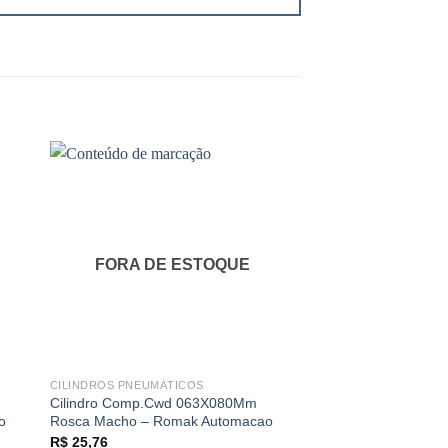
FORA DE ESTOQUE
FORA DE 
CILINDROS PNEUMÁTICOS
CILINDROS PNEUMÁT
Cilindro Comp.Cwd 063X080Mm
Cilindro Comp.Cwc
o
Rosca Macho – Romak Automacao
Rosca Macho – Rom
R$
25,76
R$
15,90