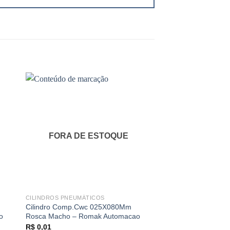
FORA DE ESTOQUE
FORA DE 
CILINDROS PNEUMÁTICOS
CILINDROS PNEUMÁT
Cilindro Comp.Cwc 025X080Mm
Cilindro Comp.Cwc
o
Rosca Macho – Romak Automacao
Rosca Macho – Rom
R$
0,01
R$
247,73