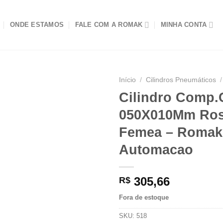
ONDE ESTAMOS
FALE COM A ROMAK
MINHA CONTA
Início
/
Cilindros Pneumáticos
/
Cilindro Comp
050X010Mm Ro
Femea – Romak
Automacao
305,66
R$
Fora de estoque
SKU:
518