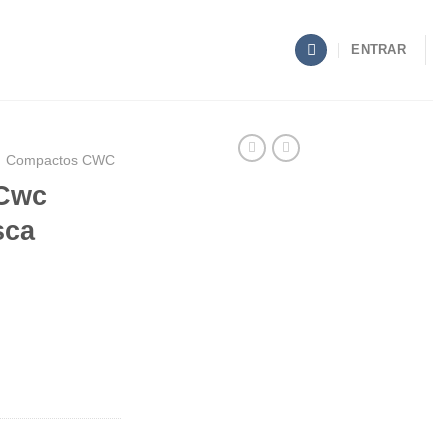
ENTRAR
Compactos CWC
.Cwc
sca