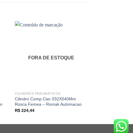
FORA DE ESTOQUE
FORA DE 
CILINDROS PNEUMÁTICOS
CILINDROS PNEUMÁT
Cilindro Comp.Cwc 032X040Mm
Cilindro Comp.Cwc
ao
Rosca Femea – Romak Automacao
Rosca Macho – Rom
R$
224,44
R$
471,16