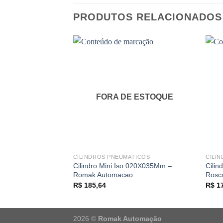
PRODUTOS RELACIONADOS
FORA DE ESTOQUE
CILINDROS PNEUMÁTICOS
CILI
Cilindro Mini Iso 020X035Mm –
Cili
Romak Automacao
Rosc
R$
185,64
R$
17
2026 ©
Romak Automação