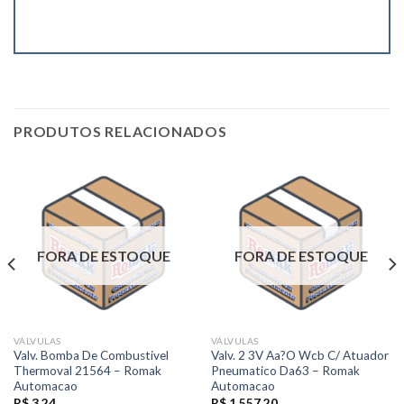
PRODUTOS RELACIONADOS
FORA DE ESTOQUE
FORA DE ESTOQUE
VÁLVULAS
VÁLVULAS
Valv. Bomba De Combustivel
Valv. 2 3V Aa?O Wcb C/ Atuador
Thermoval 21564 – Romak
Pneumatico Da63 – Romak
Automacao
Automacao
R$
3,24
R$
1.557,20